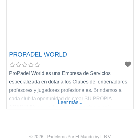
PROPADEL WORLD
ProPadel World es una Empresa de Servicios
especializada en dotar a los Clubes de: entrenadores,
profesores y jugadores profesionales. Brindamos a
cada club la oportunidad de crear SU PROPIA
Leer más...
ACADEMIA que se basa en la enseñanza más
reconocida a nivel mundial, el “MÉTODO HAC”,
brindando como apoyo a entrenadores que provienen
de España, directamente de la academia de Horacio
© 2026 - Padeleros Por El Mundo by L.B.V